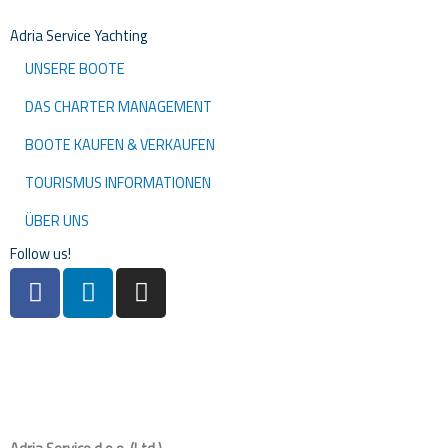
Adria Service Yachting
UNSERE BOOTE
DAS CHARTER MANAGEMENT
BOOTE KAUFEN & VERKAUFEN
TOURISMUS INFORMATIONEN
ÜBER UNS
Follow us!
F
L
I
a
i
n
c
n
s
e
k
t
b
e
a
o
d
g
o
i
r