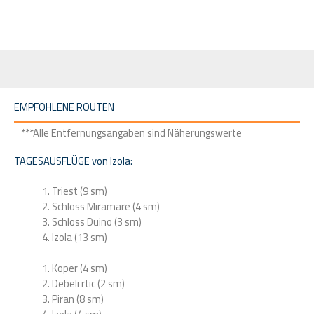
o
i
r
k
n
a
m
EMPFOHLENE ROUTEN
***Alle Entfernungsangaben sind Näherungswerte
TAGESAUSFLÜGE von Izola:
Triest (9 sm)
Schloss Miramare (4 sm)
Schloss Duino (3 sm)
Izola (13 sm)
Koper (4 sm)
Debeli rtic (2 sm)
Piran (8 sm)