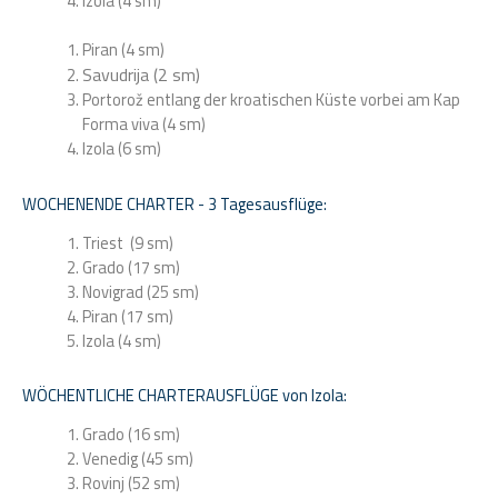
Izola (4 sm)
Piran (4 sm)
Savudrija (2 sm)
Portorož entlang der kroatischen Küste vorbei am Kap
Forma viva (4 sm)
Izola (6 sm)
WOCHENENDE CHARTER - 3 Tagesausflüge:
Triest (9 sm)
Grado (17 sm)
Novigrad (25 sm)
Piran (17 sm)
Izola (4 sm)
WÖCHENTLICHE CHARTERAUSFLÜGE von Izola:
Grado (16 sm)
Venedig (45 sm)
Rovinj (52 sm)