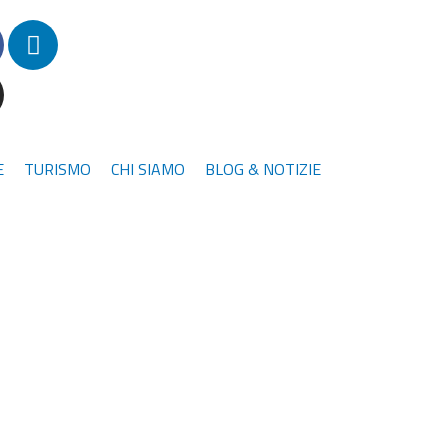
L
i
n
k
e
d
E
TURISMO
CHI SIAMO
BLOG & NOTIZIE
i
n