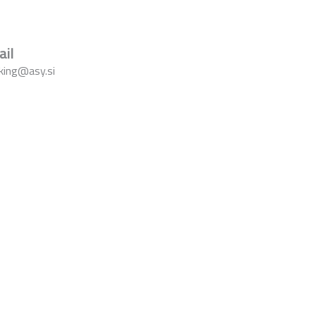
ail
king@asy.si