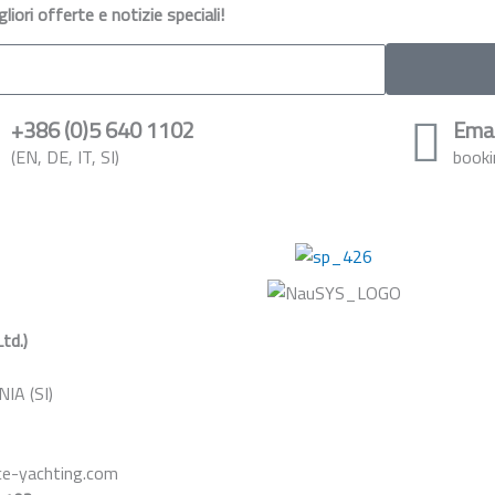
iori offerte e notizie speciali!
+386 (0)5 640 1102
Emai
(EN, DE, IT, SI)
booki
Ltd.)
IA (SI)
ce-yachting.com