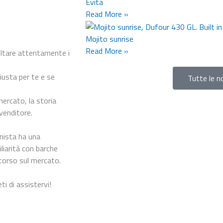
Evita
Read More »
Mojito sunrise
Read More »
ltare attentamente i
iusta per te e se
Tutte le n
mercato, la storia
 venditore.
onista ha una
liarità con barche
scorso sul mercato.
i di assistervi!