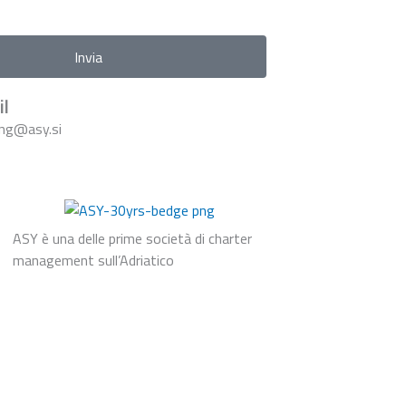
Invia
l
ng@asy.si
ASY è una delle prime società di charter
management sull’Adriatico