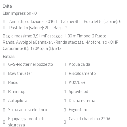
o
d
g
Evita
o
i
r
Elan Impression 40
k
n
a
Anno di produzione: 2016
Cabine: 3
Posti letto (cabine): 6
m
Posti letto (salone): 2
Bagni: 2
Baglio massimo: 3,91 m
Pescaggio: 1,80 m
Timone: 2 Ruote
Randa: Avvolgibile
Gennaker: -
Randa steccata: -
Motore: 1 x 48 HP
Carburante (L): 170
Acqua (L): 512
Extras:
GPS-Plotter nel pozzetto
Acqua calda
Bow thruster
Riscaldamento
Radio
AUX/USB
Biminitop
Sprayhood
Autopilota
Doccia esterna
Salpa ancora elettrico
Frigorifero
Equipaggiamento di
Cavo da banchina 220V
sicurezza