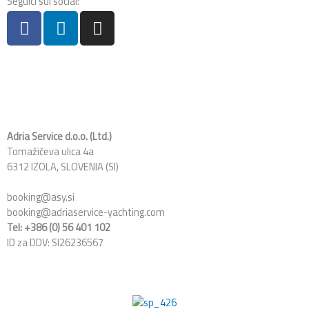
Seguici sui social:
F
L
I
a
i
n
c
n
s
e
k
t
b
e
a
o
d
g
o
i
r
k
n
a
Adria Service d.o.o. (Ltd.)
Tomažičeva ulica 4a
m
6312 IZOLA, SLOVENIA (SI)
booking@asy.si
booking@adriaservice-yachting.com
Tel: +386 (0) 56 401 102
ID za DDV: SI26236567