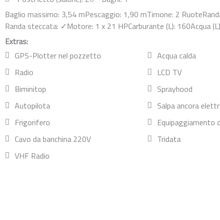
Baglio massimo: 3,54 m
Pescaggio: 1,90 m
Timone: 2 Ruote
Randa
Randa steccata: ✓
Motore: 1 x 21 HP
Carburante (L): 160
Acqua (L
Extras:
GPS-Plotter nel pozzetto
Acqua calda
Radio
LCD TV
Biminitop
Sprayhood
Autopilota
Salpa ancora elettr
Frigorifero
Equipaggiamento d
Cavo da banchina 220V
Tridata
VHF Radio