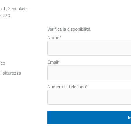
: LJ
Gennaker: -
): 220
Verifica la disponibilità:
Nome
*
Email
*
ico
i sicurezza
Numero di telefono
*
I