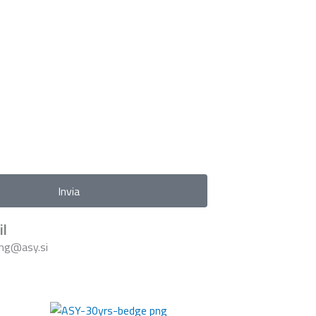
Invia
l
ng@asy.si