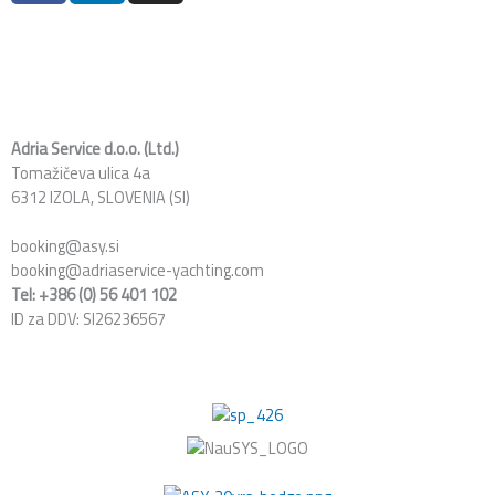
c
n
s
e
k
t
b
e
a
o
d
g
o
i
r
k
n
a
Adria Service d.o.o. (Ltd.)
Tomažičeva ulica 4a
m
6312 IZOLA, SLOVENIA (SI)
booking@asy.si
booking@adriaservice-yachting.com
Tel: +386 (0) 56 401 102
ID za DDV: SI26236567