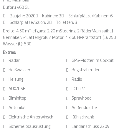
o
i
r
Duforu 460 GL
k
n
a
Baujahr: 2020
Kabinen: 3
Schlafplätze/Kabinen: 6
m
Schlafplätze/Salon: 2
Toiletten: 3
Breite: 4,50 m
Tiefgang: 2,20 m
Steering: 2 Räder
Main sail: LJ
Gennaker: ✓
Lattengroß:✓
Motor: 1 x 60 HP
Kraftstoff (L): 250
Wasser (L): 530
Extras:
Radar
GPS-Plotter im Cockpit
Heißwasser
Bugstrahlruder
Heizung
Radio
AUX/USB
LCD TV
Biminitop
Sprayhood
Autopilot
Außendusche
Elektrische Ankerwinsch
Kühlschrank
Sicherheitsausrüstung
Landanschluss 220V