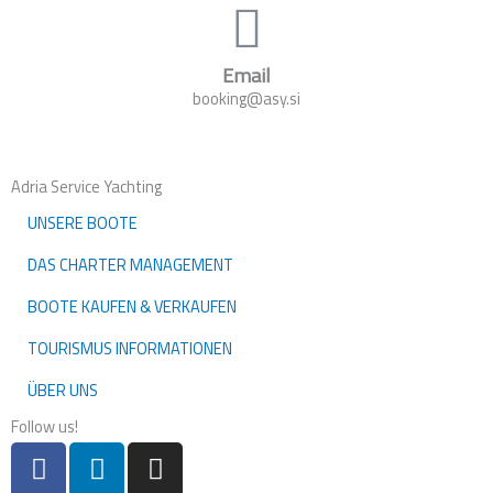
Email
booking@asy.si
Adria Service Yachting
UNSERE BOOTE
DAS CHARTER MANAGEMENT
BOOTE KAUFEN & VERKAUFEN
TOURISMUS INFORMATIONEN
ÜBER UNS
Follow us!
F
L
I
a
i
n