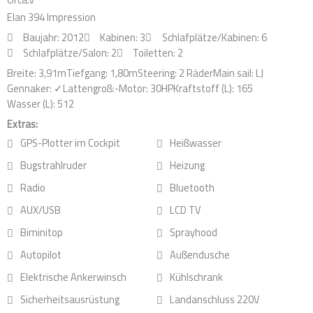
o
i
r
Elan 394 Impression
k
n
a
Baujahr: 2012
Kabinen: 3
Schlafplätze/Kabinen: 6
m
Schlafplätze/Salon: 2
Toiletten: 2
Breite: 3,91m
Tiefgang: 1,80m
Steering: 2 Räder
Main sail: LJ
Gennaker: ✓
Lattengroß:-
Motor: 30HP
Kraftstoff (L): 165
Wasser (L): 512
Extras:
GPS-Plotter im Cockpit
Heißwasser
Bugstrahlruder
Heizung
Radio
Bluetooth
AUX/USB
LCD TV
Biminitop
Sprayhood
Autopilot
Außendusche
Elektrische Ankerwinsch
Kühlschrank
Sicherheitsausrüstung
Landanschluss 220V