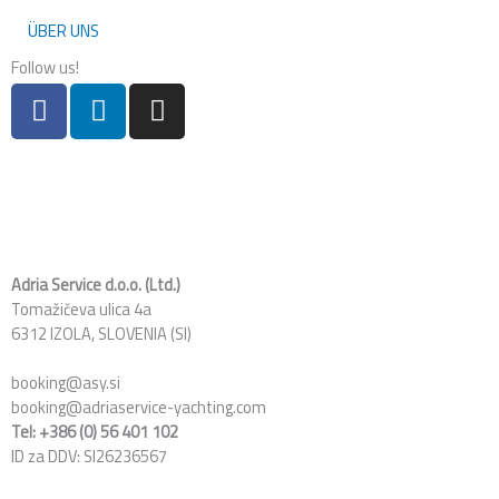
ÜBER UNS
Follow us!
F
L
I
a
i
n
c
n
s
e
k
t
b
e
a
o
d
g
o
i
r
k
n
a
Adria Service d.o.o. (Ltd.)
Tomažičeva ulica 4a
m
6312 IZOLA, SLOVENIA (SI)
booking@asy.si
booking@adriaservice-yachting.com
Tel: +386 (0) 56 401 102
ID za DDV: SI26236567